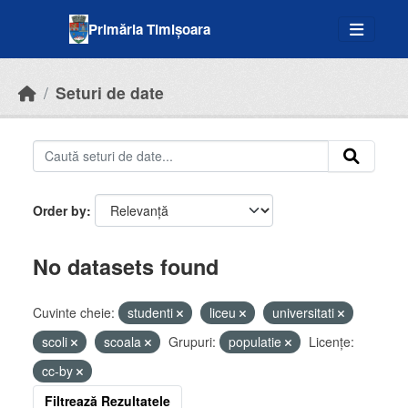
Skip to main content
Primăria Timișoara
Seturi de date
Order by
No datasets found
Cuvinte cheie:
studenti
liceu
universitati
scoli
scoala
Grupuri:
populatie
Licenţe:
cc-by
Filtrează Rezultatele