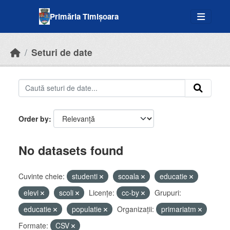
Skip to main content
Primăria Timișoara
Seturi de date
Order by
No datasets found
Cuvinte cheie:
studenti
scoala
educatie
elevi
scoli
Licenţe:
cc-by
Grupuri:
educatie
populatie
Organizații:
primariatm
Formate:
CSV