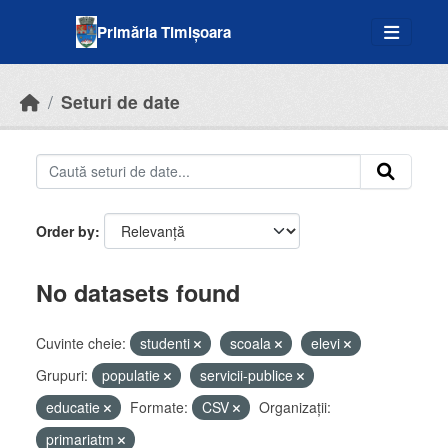
Skip to main content
Primăria Timișoara
Seturi de date
Order by
No datasets found
Cuvinte cheie:
studenti
scoala
elevi
Grupuri:
populatie
servicii-publice
educatie
Formate:
CSV
Organizații:
primariatm