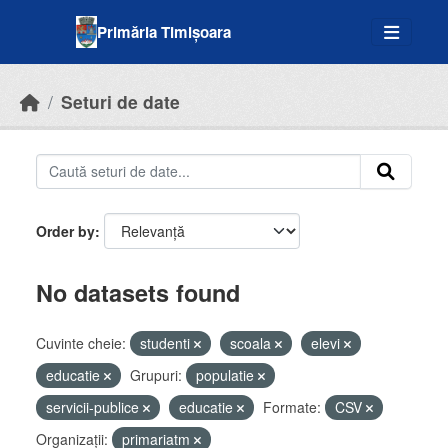
Skip to main content
Primăria Timișoara
Seturi de date
Order by
No datasets found
Cuvinte cheie:
studenti
scoala
elevi
educatie
Grupuri:
populatie
servicii-publice
educatie
Formate:
CSV
Organizații:
primariatm