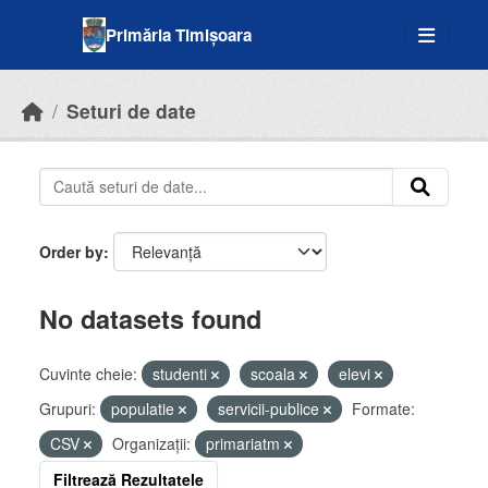
Skip to main content
Primăria Timișoara
Seturi de date
Order by
No datasets found
Cuvinte cheie:
studenti
scoala
elevi
Grupuri:
populatie
servicii-publice
Formate:
CSV
Organizații:
primariatm
Filtrează Rezultatele