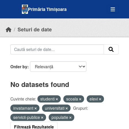
Skip to main content
Primăria Timișoara
Seturi de date
Order by
No datasets found
Cuvinte cheie:
studenti
scoala
elevi
invatamant
universitati
Grupuri:
servicii-publice
populatie
Filtrează Rezultatele