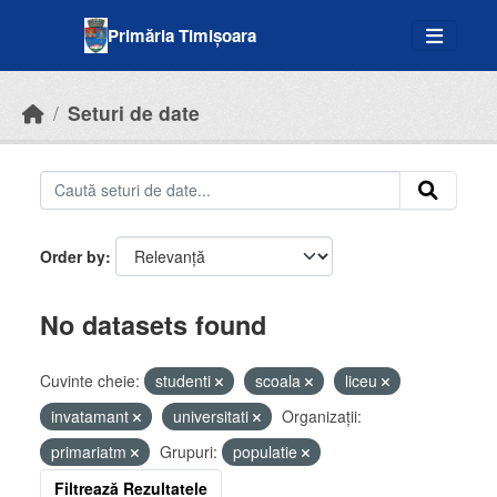
Skip to main content
Primăria Timișoara
Seturi de date
Order by
No datasets found
Cuvinte cheie:
studenti
scoala
liceu
invatamant
universitati
Organizații:
primariatm
Grupuri:
populatie
Filtrează Rezultatele