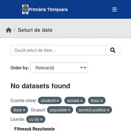
Skip to main content
Primăria Timișoara
Seturi de date
Order by
No datasets found
Cuvinte cheie:
studenti
scoala
liceu
licee
Grupuri:
populatie
servicii-publice
Licenţe:
cc-by
Filtrează Rezultatele