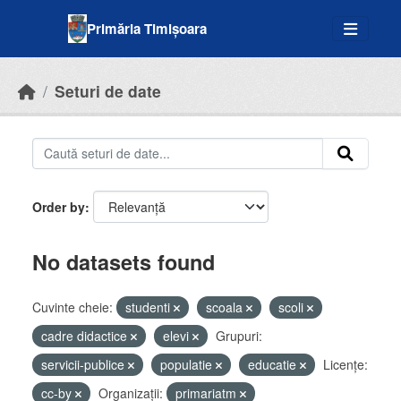
Skip to main content
Primăria Timișoara
Seturi de date
Order by
No datasets found
Cuvinte cheie:
studenti
scoala
scoli
cadre didactice
elevi
Grupuri:
servicii-publice
populatie
educatie
Licenţe:
cc-by
Organizații:
primariatm