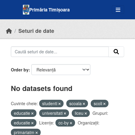
Skip to main content
Primăria Timișoara
Seturi de date
Order by
No datasets found
Cuvinte cheie:
studenti
scoala
scoli
educatie
universitati
liceu
Grupuri:
educatie
Licenţe:
cc-by
Organizații:
primariatm