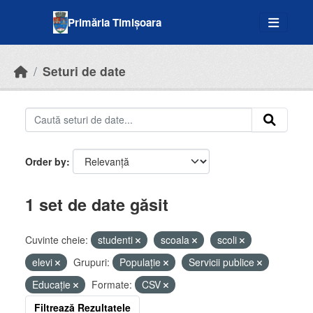
Skip to main content
Primăria Timișoara
Seturi de date
Order by
1 set de date găsit
Cuvinte cheie:
studenti
scoala
scoli
elevi
Grupuri:
Populație
Servicii publice
Educație
Formate:
CSV
Filtrează Rezultatele