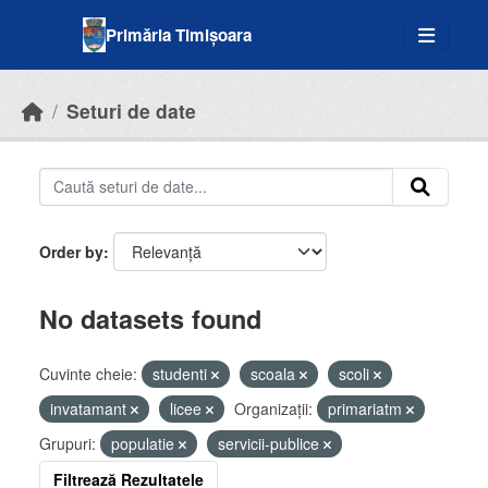
Skip to main content
Primăria Timișoara
Seturi de date
Order by
No datasets found
Cuvinte cheie:
studenti
scoala
scoli
invatamant
licee
Organizații:
primariatm
Grupuri:
populatie
servicii-publice
Filtrează Rezultatele