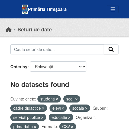
Skip to main content
Primăria Timișoara
Seturi de date
Order by
No datasets found
Cuvinte cheie:
studenti
scoli
cadre didactice
elevi
scoala
Grupuri:
servicii-publice
educatie
Organizații:
primariatm
Formate:
CSV