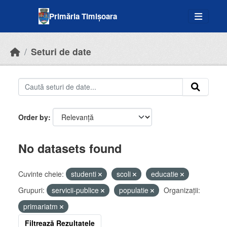
Skip to main content
Primăria Timișoara
Seturi de date
Order by
No datasets found
Cuvinte cheie:
studenti
scoli
educatie
Grupuri:
servicii-publice
populatie
Organizații:
primariatm
Filtrează Rezultatele