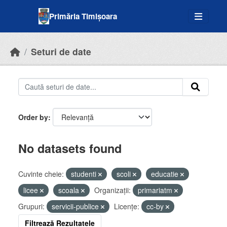
Skip to main content
Primăria Timișoara
Seturi de date
Order by
No datasets found
Cuvinte cheie:
studenti
scoli
educatie
licee
scoala
Organizații:
primariatm
Grupuri:
servicii-publice
Licenţe:
cc-by
Filtrează Rezultatele