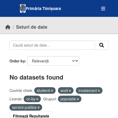
Skip to main content
Primăria Timișoara
Seturi de date
Order by
No datasets found
Cuvinte cheie:
studenti
scoli
invatamant
Licenţe:
cc-by
Grupuri:
populatie
servicii-publice
Filtrează Rezultatele