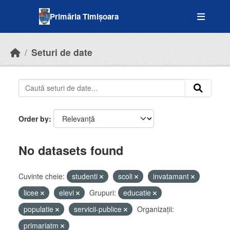
Skip to main content
Primăria Timișoara
Seturi de date
Order by
No datasets found
Cuvinte cheie:
studenti
scoli
invatamant
licee
elevi
Grupuri:
educatie
populatie
servicii-publice
Organizații:
primariatm