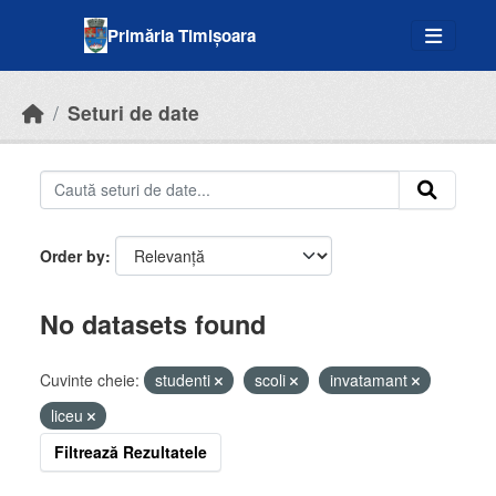
Skip to main content
Primăria Timișoara
Seturi de date
Order by
No datasets found
Cuvinte cheie:
studenti
scoli
invatamant
liceu
Filtrează Rezultatele