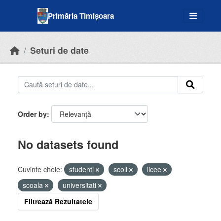
Skip to main content
Primăria Timișoara
Seturi de date
Order by
No datasets found
Cuvinte cheie:
studenti
scoli
licee
scoala
universitati
Filtrează Rezultatele