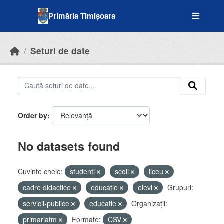
Skip to main content
Primăria Timișoara
Seturi de date
Order by
No datasets found
Cuvinte cheie:
studenti
scoli
liceu
cadre didactice
educatie
elevi
Grupuri:
servicii-publice
educatie
Organizații:
primariatm
Formate:
CSV