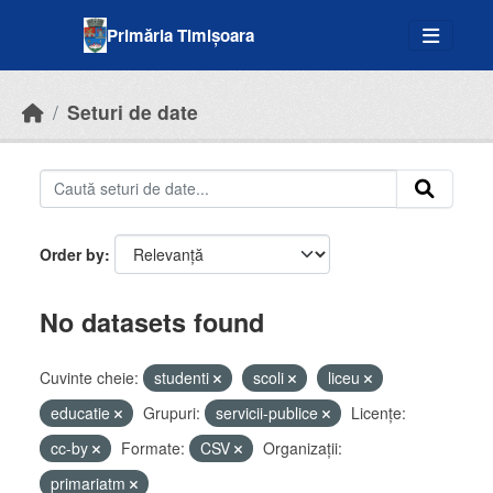
Skip to main content
Primăria Timișoara
Seturi de date
Order by
No datasets found
Cuvinte cheie:
studenti
scoli
liceu
educatie
Grupuri:
servicii-publice
Licenţe:
cc-by
Formate:
CSV
Organizații:
primariatm