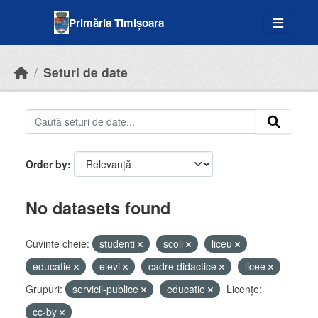
Skip to main content
Primăria Timișoara
Seturi de date
Order by
No datasets found
Cuvinte cheie:
studenti
scoli
liceu
educatie
elevi
cadre didactice
licee
Grupuri:
servicii-publice
educatie
Licenţe:
cc-by