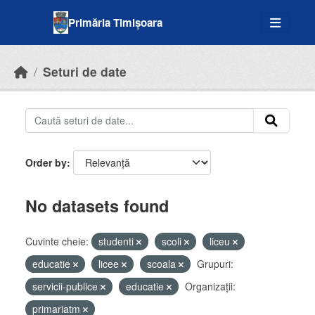
Skip to main content
Primăria Timișoara
Seturi de date
Order by
No datasets found
Cuvinte cheie:
studenti
scoli
liceu
educatie
licee
scoala
Grupuri:
servicii-publice
educatie
Organizații:
primariatm