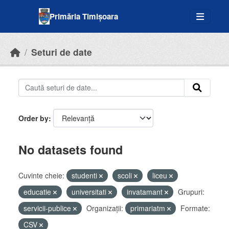
Skip to main content
Primăria Timișoara
Seturi de date
Order by
No datasets found
Cuvinte cheie:
studenti
scoli
liceu
educatie
universitati
invatamant
Grupuri:
servicii-publice
Organizații:
primariatm
Formate:
CSV