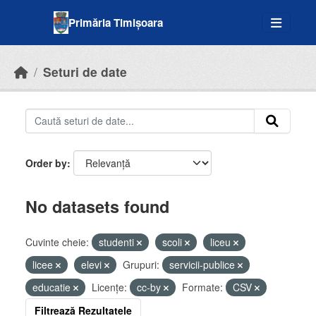
Skip to main content
Primăria Timișoara
Seturi de date
Order by
No datasets found
Cuvinte cheie:
studenti
scoli
liceu
licee
elevi
Grupuri:
servicii-publice
educatie
Licenţe:
cc-by
Formate:
CSV
Filtrează Rezultatele