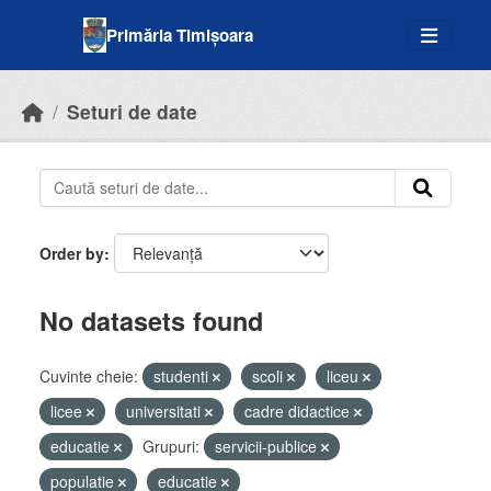
Skip to main content
Primăria Timișoara
Seturi de date
Order by
No datasets found
Cuvinte cheie:
studenti
scoli
liceu
licee
universitati
cadre didactice
educatie
Grupuri:
servicii-publice
populatie
educatie