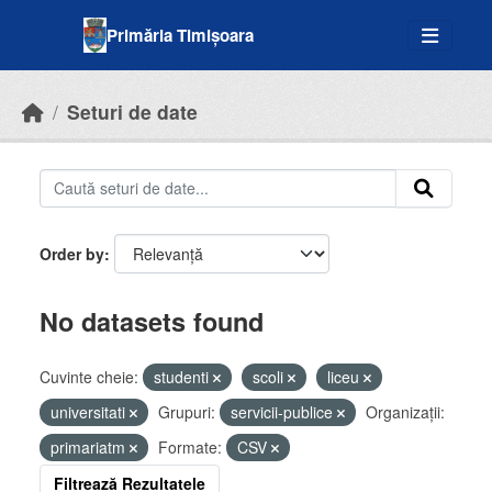
Skip to main content
Primăria Timișoara
Seturi de date
Order by
No datasets found
Cuvinte cheie:
studenti
scoli
liceu
universitati
Grupuri:
servicii-publice
Organizații:
primariatm
Formate:
CSV
Filtrează Rezultatele