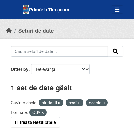
Skip to main content
Primăria Timișoara
Seturi de date
Order by
1 set de date găsit
Cuvinte cheie:
studenti
scoli
scoala
Formate:
CSV
Filtrează Rezultatele