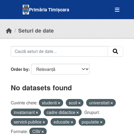
Skip to main content
Primăria Timișoara
Seturi de date
Order by
No datasets found
Cuvinte cheie:
studenti
scoli
universitati
invatamant
cadre didactice
Grupuri:
servicii-publice
educatie
populatie
Formate:
CSV