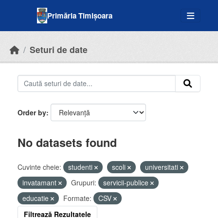
Skip to main content
Primăria Timișoara
Seturi de date
Order by
No datasets found
Cuvinte cheie:
studenti
scoli
universitati
invatamant
Grupuri:
servicii-publice
educatie
Formate:
CSV
Filtrează Rezultatele