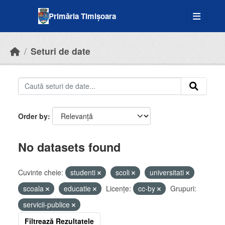
Skip to main content
Primăria Timișoara
Seturi de date
Order by
No datasets found
Cuvinte cheie:
studenti
scoli
universitati
scoala
educatie
Licenţe:
cc-by
Grupuri:
servicii-publice
Filtrează Rezultatele