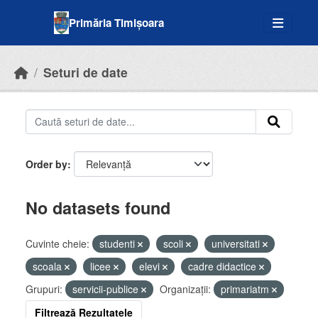
Skip to main content
Primăria Timișoara
Seturi de date
Order by
No datasets found
Cuvinte cheie:
studenti
scoli
universitati
scoala
licee
elevi
cadre didactice
Grupuri:
servicii-publice
Organizații:
primariatm
Filtrează Rezultatele