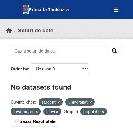
Skip to main content
Primăria Timișoara
Seturi de date
Order by
No datasets found
Cuvinte cheie:
studenti
universitati
invatamant
elevi
Grupuri:
populatie
Filtrează Rezultatele