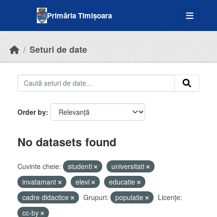
Skip to main content
Primăria Timișoara
Seturi de date
Order by
No datasets found
Cuvinte cheie:
studenti
universitati
invatamant
elevi
educatie
cadre didactice
Grupuri:
populatie
Licenţe:
cc-by