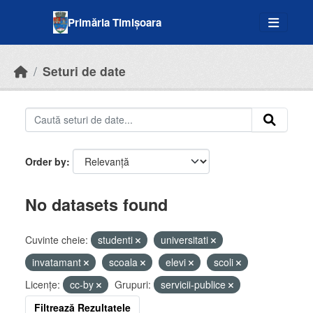
Skip to main content
Primăria Timișoara
Seturi de date
Order by
No datasets found
Cuvinte cheie:
studenti
universitati
invatamant
scoala
elevi
scoli
Licenţe:
cc-by
Grupuri:
servicii-publice
Filtrează Rezultatele