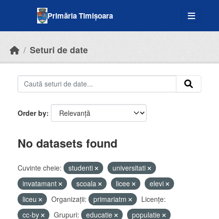
Skip to main content
Primăria Timișoara
Seturi de date
Order by
No datasets found
Cuvinte cheie:
studenti
universitati
invatamant
scoala
licee
elevi
liceu
Organizații:
primariatm
Licenţe:
cc-by
Grupuri:
educatie
populatie