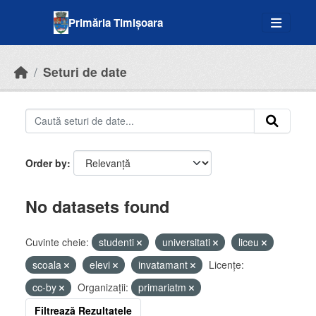
Skip to main content
Primăria Timișoara
Seturi de date
Order by
No datasets found
Cuvinte cheie:
studenti
universitati
liceu
scoala
elevi
invatamant
Licenţe:
cc-by
Organizații:
primariatm
Filtrează Rezultatele