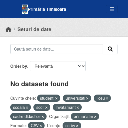
Skip to main content
Primăria Timișoara
Seturi de date
Order by
No datasets found
Cuvinte cheie:
studenti
universitati
liceu
scoala
scoli
invatamant
cadre didactice
Organizații:
primariatm
Formate:
CSV
Licenţe:
cc-by