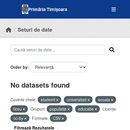
Skip to main content
Primăria Timișoara
Seturi de date
Order by
No datasets found
Cuvinte cheie:
studenti
universitati
scoala
liceu
Grupuri:
populatie
educatie
Licenţe:
cc-by
Formate:
CSV
Filtrează Rezultatele