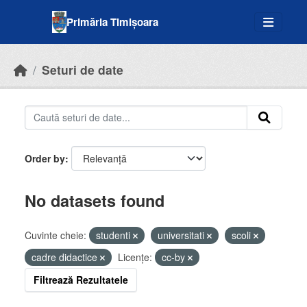
Skip to main content
Primăria Timișoara
Seturi de date
Order by
No datasets found
Cuvinte cheie:
studenti
universitati
scoli
cadre didactice
Licenţe:
cc-by
Filtrează Rezultatele