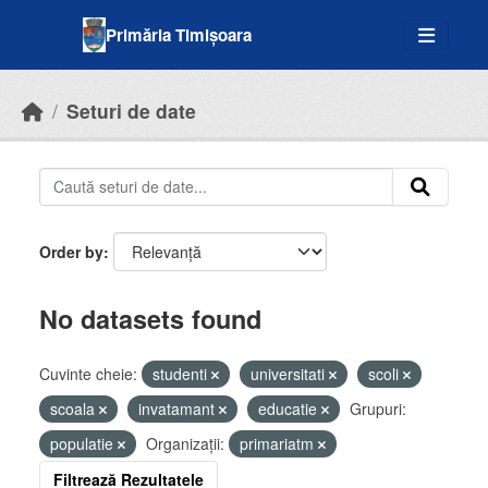
Skip to main content
Primăria Timișoara
Seturi de date
Order by
No datasets found
Cuvinte cheie:
studenti
universitati
scoli
scoala
invatamant
educatie
Grupuri:
populatie
Organizații:
primariatm
Filtrează Rezultatele