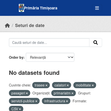
Skip to main content
Primăria Timișoara
Seturi de date
Order by
No datasets found
Cuvinte cheie:
trasee
calatori
mobilitate
pasageri
Organizații:
primariatm
Grupuri:
servicii-publice
infrastructura
Formate:
CSV