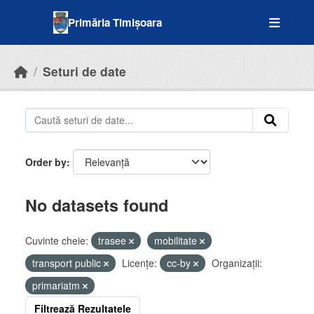
Skip to main content
Primăria Timișoara
Seturi de date
Order by
No datasets found
Cuvinte cheie:
trasee
mobilitate
transport public
Licenţe:
cc-by
Organizații:
primariatm
Filtrează Rezultatele