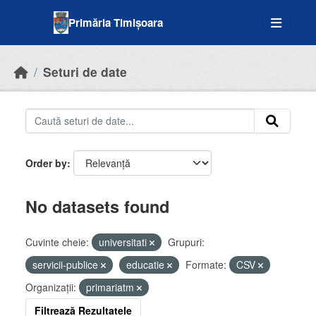
Skip to main content
Primăria Timișoara
Seturi de date
Order by
No datasets found
Cuvinte cheie:
universitati
Grupuri:
servicii-publice
educatie
Formate:
CSV
Organizații:
primariatm
Filtrează Rezultatele