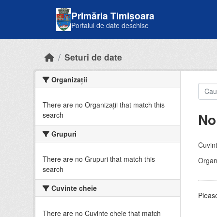
Skip to main content
Primăria Timișoara
Portalul de date deschise
Seturi de date
Organizații
There are no Organizații that match this
No
search
Grupuri
Cuvint
There are no Grupuri that match this
Organi
search
Cuvinte cheie
Please
There are no Cuvinte cheie that match