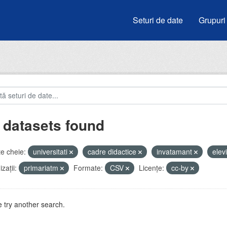
Seturi de date
Grupuri
 datasets found
e cheie:
universitati
cadre didactice
invatamant
elev
zații:
primariatm
Formate:
CSV
Licenţe:
cc-by
 try another search.