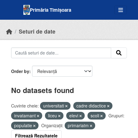
Skip to main content
Primăria Timișoara
Seturi de date
Order by
No datasets found
Cuvinte cheie:
universitati
cadre didactice
invatamant
liceu
elevi
scoli
Grupuri:
populatie
Organizații:
primariatm
Filtrează Rezultatele