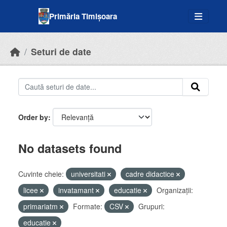
Skip to main content
Primăria Timișoara
Seturi de date
Order by
No datasets found
Cuvinte cheie:
universitati
cadre didactice
licee
invatamant
educatie
Organizații:
primariatm
Formate:
CSV
Grupuri:
educatie