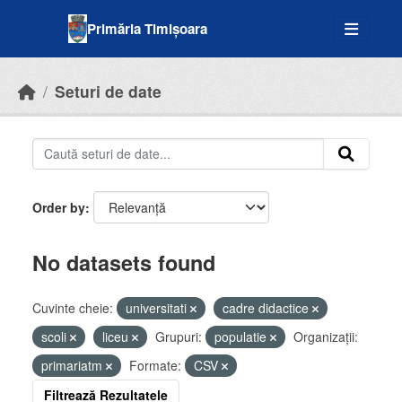
Skip to main content
Primăria Timișoara
Seturi de date
Order by
No datasets found
Cuvinte cheie:
universitati
cadre didactice
scoli
liceu
Grupuri:
populatie
Organizații:
primariatm
Formate:
CSV
Filtrează Rezultatele