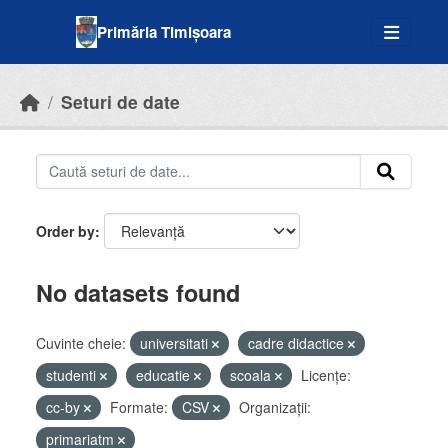
Skip to main content
Primăria Timișoara
Seturi de date
Order by
No datasets found
Cuvinte cheie:
universitati
cadre didactice
studenti
educatie
scoala
Licenţe:
cc-by
Formate:
CSV
Organizații:
primariatm