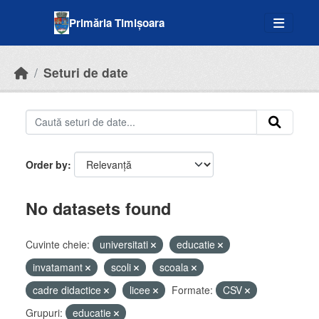
Skip to main content
Primăria Timișoara
Seturi de date
Order by
No datasets found
Cuvinte cheie:
universitati
educatie
invatamant
scoli
scoala
cadre didactice
licee
Formate:
CSV
Grupuri:
educatie